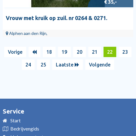
€ 35,-
Vrouw met kruik op zuil. nr 0264 & 0271.
Alphen aan den Rijn,
Vorige
18
19
20
21
22
23
24
25
Laatste
Volgende
Service
Start
Bedrijvengids