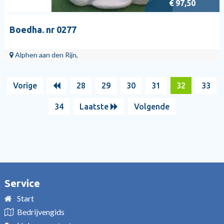
€ 97,50
Boedha. nr 0277
Alphen aan den Rijn,
Vorige
28
29
30
31
32
33
34
Laatste
Volgende
Service
Start
Bedrijvengids