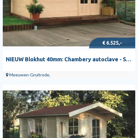
€ 6.525,-
NIEUW Blokhut 40mm: Chambery autoclave - S8981-1
Meeuwen-Gruitrode,