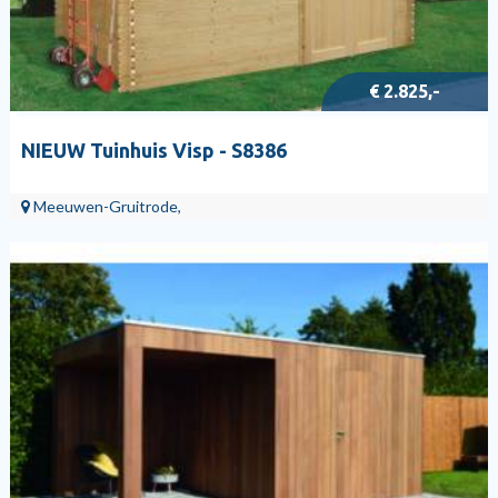
€ 2.825,-
NIEUW Tuinhuis Visp - S8386
Meeuwen-Gruitrode,