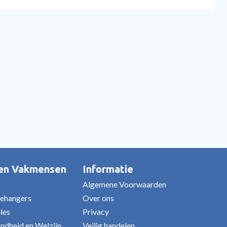
 en Vakmensen
Informatie
Algemene Voorwaarden
Behangers
Over ons
eles
Privacy
ndheid en Welzijn
Veilig handelen