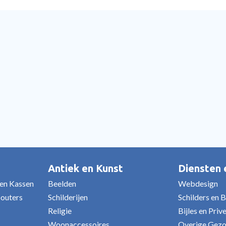
Antiek en Kunst
Diensten
 en Kassen
Beelden
Webdesign
bouters
Schilderijen
Schilders en 
Religie
Bijles en Priv
Woonaccessoires
Overige Gezo