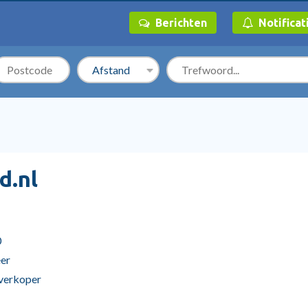
Berichten
Notificat
d.nl
0
er
 verkoper