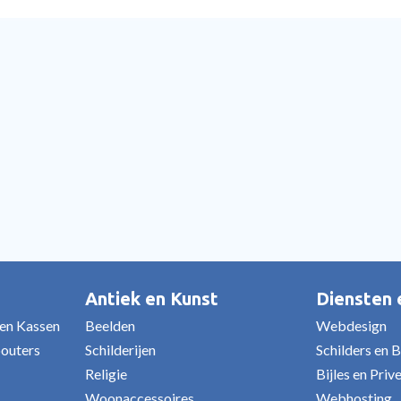
Antiek en Kunst
Diensten
 en Kassen
Beelden
Webdesign
bouters
Schilderijen
Schilders en 
Religie
Bijles en Priv
Woonaccessoires
Webhosting